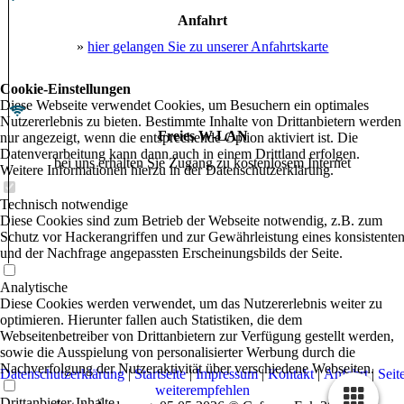
Anfahrt
»
hier gelangen Sie zu unserer Anfahrtskarte
Cookie-Einstellungen
Diese Webseite verwendet Cookies, um Besuchern ein optimales
Nutzererlebnis zu bieten. Bestimmte Inhalte von Drittanbietern werden
Freies W-LAN
nur angezeigt, wenn die entsprechende Option aktiviert ist. Die
Datenverarbeitung kann dann auch in einem Drittland erfolgen.
bei uns erhalten Sie Zugang zu kostenlosem Internet
Weitere Informationen hierzu in der Datenschutzerklärung.
Technisch notwendige
Diese Cookies sind zum Betrieb der Webseite notwendig, z.B. zum
Schutz vor Hackerangriffen und zur Gewährleistung eines konsistente
und der Nachfrage angepassten Erscheinungsbilds der Seite.
Analytische
Diese Cookies werden verwendet, um das Nutzererlebnis weiter zu
optimieren. Hierunter fallen auch Statistiken, die dem
Webseitenbetreiber von Drittanbietern zur Verfügung gestellt werden,
sowie die Ausspielung von personalisierter Werbung durch die
Nachverfolgung der Nutzeraktivität über verschiedene Webseiten.
Datenschutzerklärung
|
Startseite
|
Impressum
|
Kontakt
|
Anfahrt
|
Seit
weiterempfehlen
Drittanbieter-Inhalte